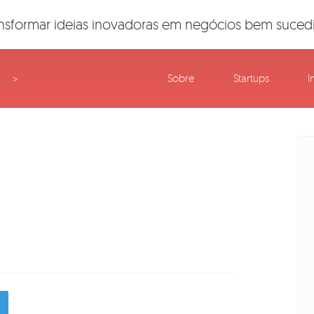
nsformar ideias inovadoras em negócios bem suced
Sobre
Startups
I
>