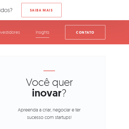
idos?
nvestidores
Insights
CONTATO
Você quer
inovar
?
Apreenda a criar, negociar e ter
sucesso com startups!