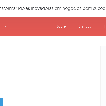
nsformar ideias inovadoras em negócios bem suced
Sobre
Startups
I
>