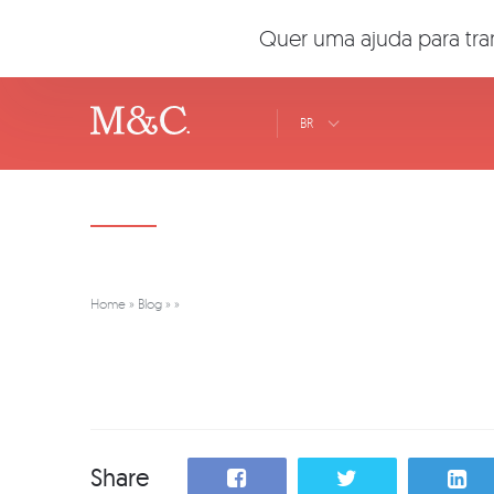
Quer uma ajuda para tra
BR
Home
»
Blog
»
»
Share