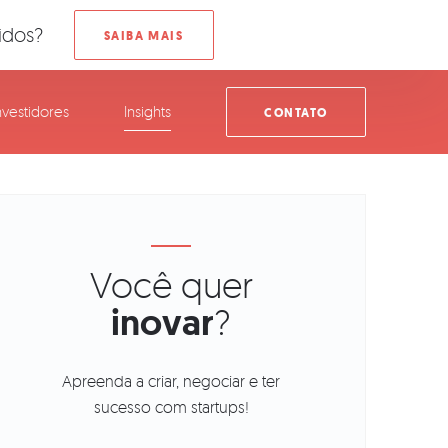
idos?
nvestidores
Insights
CONTATO
Você quer
inovar
?
Apreenda a criar, negociar e ter
sucesso com startups!