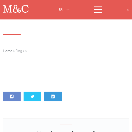
>
BR
Home
»
Blog
»
»